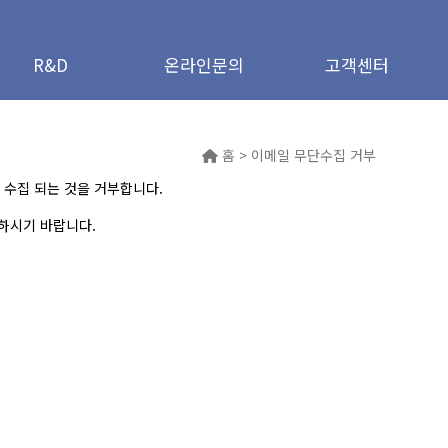
연구소 개요
R&D
온라인문의
고객센터
핵심 경쟁력
공지사항
착장비 설비 및 공정
온라인문의
자주묻는질문
특허 현황 & 인증서
자료실
계측기 보유 현황
홈 > 이메일 무단수집 거부
 수집 되는 것을 거부합니다.
하시기 바랍니다.