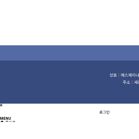
상호 : 에스제이나
주소 : 
로그인
MENU
홈으로
이벤트
출석부
1:1 문의
제품소개