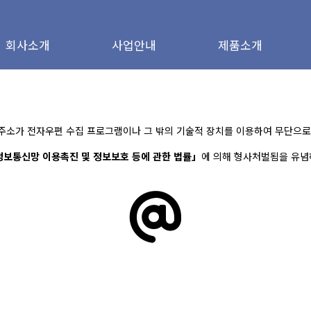
회사연혁
인사말
ITO Film
회사소개
사업안내
제품소개
비전
사업영역
Metal Film
조직도
주요고객현황
증
Non-Conductive
Mirror Flim
경영이념
인재채용
Barrier film
윤리경영
ESG 경영
주소가 전자우편 수집 프로그램이나 그 밖의 기술적 장치를 이용하여 무단으로
오시는 길
보통신망 이용촉진 및 정보보호 등에 관한 법률」
에 의해 형사처벌됨을 유념